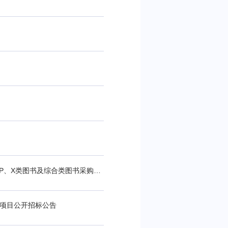
新疆财经大学图书馆2024年纸本图书采购项目-第二合同包：自然科学N、O、P、Q、R、S、TP、X类图书及综合类图书采购公开招标公告
书项目公开招标公告