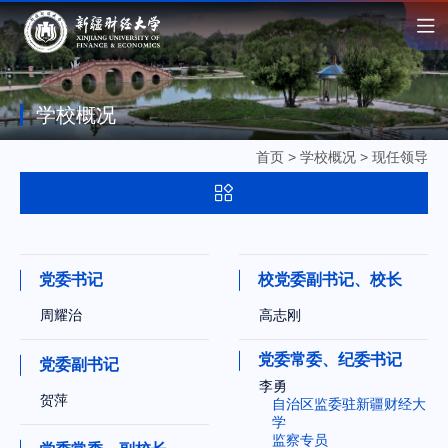
学校概况
首页
>
学校概况
>
现任领导
党委书记
校党委副书记、校长
周耀治
高志刚
党委常委、纪委书记
党委副书记
李勇
贺萍
自治区监委驻新疆财经大
学
监察专员