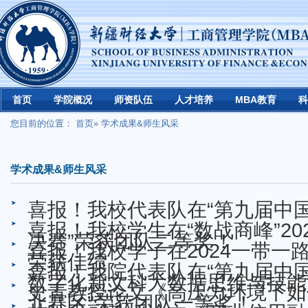
首页
学院概况
师资队伍
人才培养
MBA教育
科
您目前的位置：
首页
» 学术成果&师生风采
学术成果&师生风采
喜报！我校代表队在“第九届中
喜报！我校学生在“数战商峰”2
决赛”荣获团队二等奖！
喜报！我校学子在2024一带
荣获佳绩
喜报！我院代表队在“第九届中
数字化新文科大数据思维与技能
史青教授论文《高压力环境下如
北赛区”荣获团队一等奖！