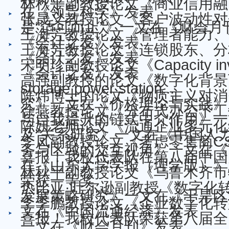
林秋平副教授论文《商业信用融
在《领导科学》发表
张晟义教授论文《客户波动性对
是“适可而止”》一文在《财会月
王海芳教授论文《管理者能力、
《会计之友》发表
王海芳教授论文《连锁股东、分
《会计之友》发表
宋明珍副教授论文《Capacity investm
《会计之友》发表
高强副教授的论文《数字化背景
storage power station...
陈炜博士的论文《物质主义对消
究》一文在《价格理论与实践》
徐燕教授论文《分布式办公下工
与自我提升的链式中介作用》一
陈妍老师论文《流通企业多元化
及”关系研究》一文在《中国人
李凤副教授论文《考虑零售商C
务与区域的交互视角》一文在《
喜报！我校代表队在第八届中国
在《山东大学学报（理学版）》
林秋平副教授论文《乌鲁木齐市
荣获一等奖
热比亚·吐尔逊副教授《数字化
发展策略研究》一文在《干旱区
李季鹏教授论文《企业数字化转
文在《中国流通经济》发表
喜报！我校代表队荣获第八届全
一文在《财会月刊》发表