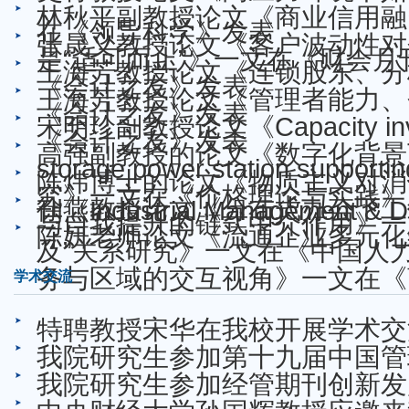
林秋平副教授论文《商业信用融
在《领导科学》发表
张晟义教授论文《客户波动性对
是“适可而止”》一文在《财会月
王海芳教授论文《连锁股东、分
《会计之友》发表
王海芳教授论文《管理者能力、
《会计之友》发表
宋明珍副教授论文《Capacity investm
《会计之友》发表
高强副教授的论文《数字化背景
storage power station suppo
陈炜博士的论文《物质主义对消
究》一文在《价格理论与实践》
徐燕教授论文《分布式办公下工
刊《Industrial Management &
与自我提升的链式中介作用》一
陈妍老师论文《流通企业多元化
及”关系研究》一文在《中国人
务与区域的交互视角》一文在《
学术交流
特聘教授宋华在我校开展学术交
我院研究生参加第十九届中国管理
我院研究生参加经管期刊创新发展