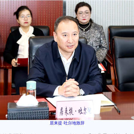
居来提·吐尔地致辞