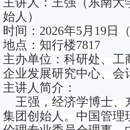
主讲人：
王强（东南大
始人）
时间
：
202
6
年
5
月
1
9
日
地点：
知行楼
7
817
主办单位：
科研处、工
企业发展研究中心、会
主讲人简介：
王强
，
经济学博士、
集团创始人。中国管理