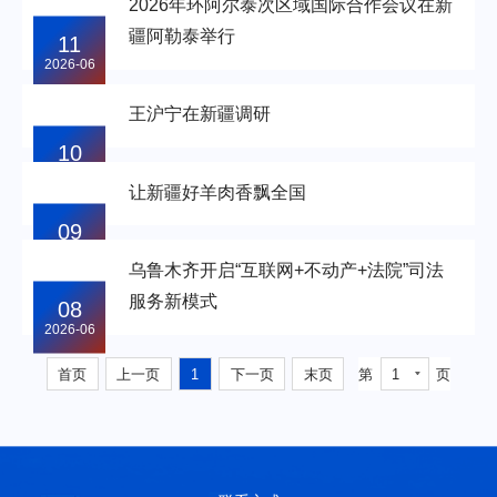
2026年环阿尔泰次区域国际合作会议在新
疆阿勒泰举行
11
2026-06
王沪宁在新疆调研
10
2026-06
让新疆好羊肉香飘全国
09
2026-06
乌鲁木齐开启“互联网+不动产+法院”司法
服务新模式
08
2026-06
首页
上一页
1
下一页
末页
第
1
页