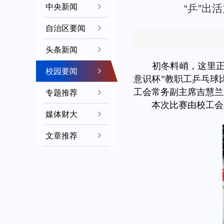
中央新闻
“乒”出
自治区要闻
头条新闻
初冬料峭，这里正暖。
校园要闻
意识杯”教职工乒乓球
工会常务副主席吉慧兰
专题推荐
本次比赛由校工会主办
媒体财大
文章推荐