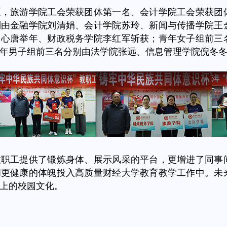
旅游学院工会荣获团体第一名、会计学院工会荣获团体
别由金融学院刘清娟、会计学院苏玲、新闻与传播学院王
中心唐举年、财政税务学院李红军斩获；青年女子组前三
年男子组前三名分别由法学院张远、信息管理学院倪冬
工提供了锻炼身体、展示风采的平台，更增进了同事间
和更健康的体魄投入高质量财经大学教育教学工作中。未
上的校园文化。