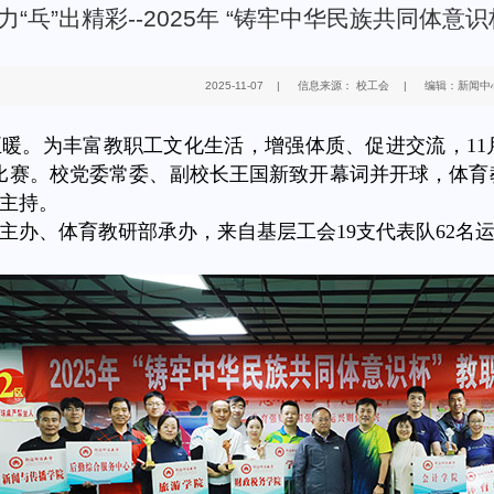
活力“乓”出精彩--2025年 “铸牢中华民族共同体
2025-11-07
|
信息来源： 校工会
|
编辑：新闻中
为丰富教职工文化生活，增强体质、促进交流，11月5
比赛。校党委常委、副校长王国新致开幕词并开球，体育
主持。
、体育教研部承办，来自基层工会19支代表队62名