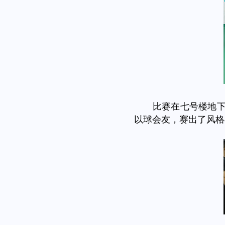
比赛在七号楼地下乒
以球会友，赛出了风格