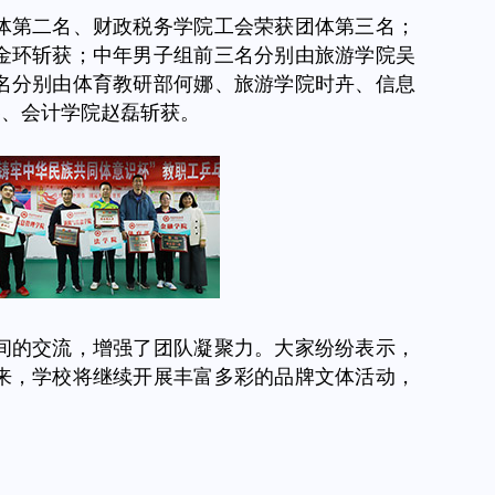
第二名、财政税务学院工会荣获团体第三名；
金环斩获；中年男子组前三名分别由旅游学院吴
名分别由体育教研部何娜、旅游学院时卉、信息
冬、会计学院赵磊斩获。
的交流，增强了团队凝聚力。大家纷纷表示，
来，学校将继续开展丰富多彩的品牌文体活动，