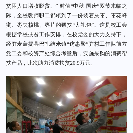
贫困人口增收脱贫。” 时值“中秋·国庆”双节来临之
际，全校教师职工都领到了一份装着灰枣、枣花蜂
蜜、枣夹核桃、枣片的帮扶“大礼包”。这是校工会
根据学校扶贫工作安排，在校党委的大力支持下，
经驻麦盖提县巴扎结米镇“访惠聚”驻村工作队前方
党工委和校资产处综合考量后，实施采购的消费帮
扶产品，此次助力消费扶贫20.9万元。