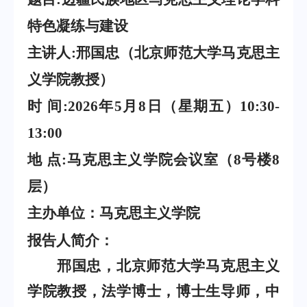
特色凝练与建设
主讲
人
:邢国忠（北京师范大学马克思主
义学院教授）
时
间
:
2026
年
5
月
8
日
（
星期五
）
1
0
:
3
0-
13:00
地
点
:马克思主义学院会议室（8号楼8
层）
主办单位
：
马克思主义学院
报告人简介
：
邢国忠，北京师范大学马克思主义
学院教授，法学博士，博士生导师，中