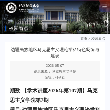
校园看点
首页
>
校园看点
边疆民族地区马克思主义理论学科特色凝练与
建设
2026-05-07
信息来源： 马克思主义学院
编辑：科研处
期数:
【学术讲座
2026
年第
107
期】
马克
思主义
学院
第7期
题目
:边疆民族地区马克思主义理论学科