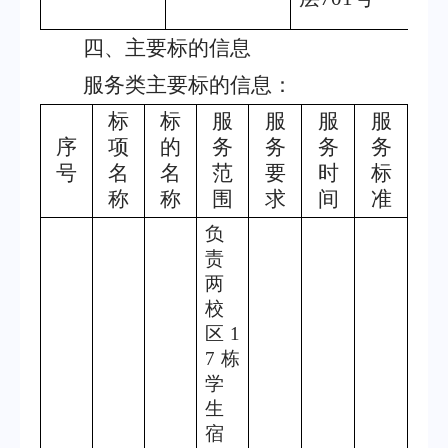
（
四、主要标的信息
服务类主要标的信息：
标
标
服
服
服
服
序
项
的
务
务
务
务
号
名
名
范
要
时
标
称
称
围
求
间
准
负
责
两
校
区
1
7
栋
学
生
宿