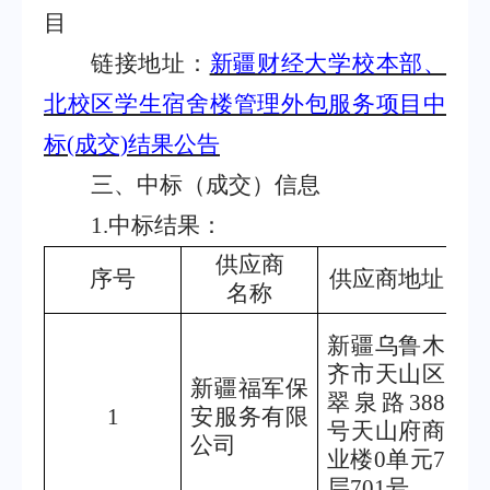
目
链接地址：
新疆财经大学校本部、
北校区学生宿舍楼管理外包服务项目中
标
(成交)结果公告
三、中标（成交）信息
1.
中标结果：
供应商
序号
供应商地址
名称
新疆乌鲁木
（
齐市天山区
新疆福军保
96
翠泉路
388
1
安服务有限
（
号天山府商
公司
业楼
0
单元
7
个
层
701
号