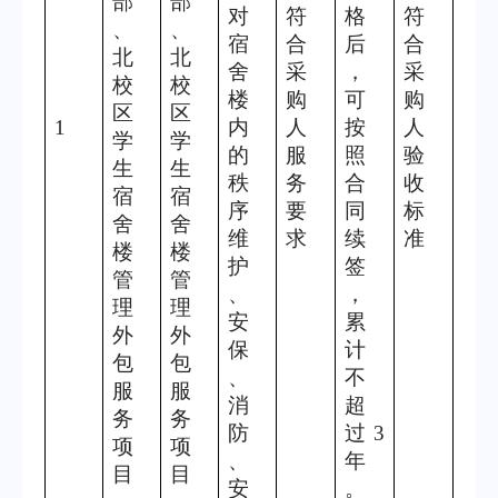
部
部
对
符
格
符
、
、
宿
合
后
合
北
北
舍
采
，
采
校
校
楼
购
可
购
区
区
1
内
人
按
人
学
学
的
服
照
验
生
生
秩
务
合
收
宿
宿
序
要
同
标
舍
舍
维
求
续
准
楼
楼
护
签
管
管
、
，
理
理
安
累
外
外
保
计
包
包
、
不
服
服
消
超
务
务
防
过
3
项
项
、
年
目
目
安
。