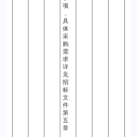
项
，
具
体
采
购
需
求
详
见
招
标
文
件
第
五
章
。