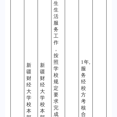
生
生
活
服
务
工
作
，
按
照
1
年
,
新
新
学
服
疆
疆
校
务
财
财
规
经
经
经
定
校
大
大
要
方
学
学
求
考
校
校
完
核
本
本
成
合