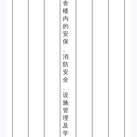
舍
楼
内
的
安
保
、
消
防
安
全
、
设
施
管
理
及
学