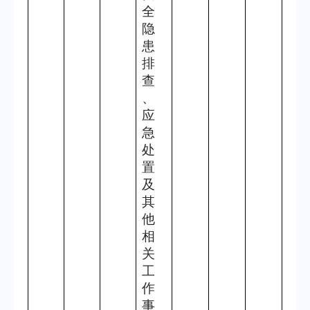
全
隐
患
排
查
、
应
急
处
置
及
其
他
相
关
工
作
事