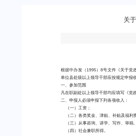
关于
根据中办发（
1995
）
8
号文件《关于党
单位县处级以上领导干部应按规定申报
一、参加范围
凡在职副处以上领导干部均应填写《党
二、申报人必须申报下列各项收入：
（一）工资；
（二）各类奖金、津贴、补贴及福利
（三）从事咨询、讲学、写作、审稿
（四）社会兼职所得。