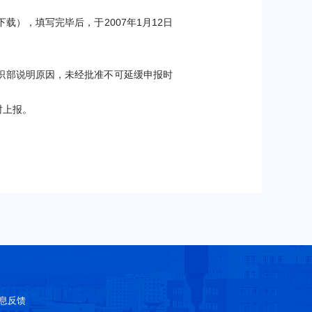
下载），填写完毕后，于
2007
年
1
月
12
日
织部说明原因，未经批准不可延缓申报时
时上报。
息反馈