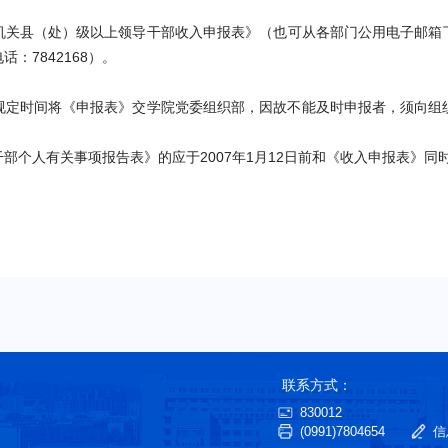
机关县（处）级以上领导干部收入申报表》（也可从各部门公用电子邮箱
电话：
7842168
）。
规定时间将《申报表》交学院党委组织部，因故不能及时申报者，须向组
干部个人有关事项报告表》的应于
2007
年
1
月
12
日前和《收入申报表》同
联系方式：
830012
(0991)7804654
信