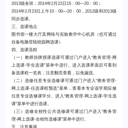
2013
级各班：
2014
年
2
月
22
日
15
﹕
00
—
20
﹕
00
；
2014
年
2
月
23
日
上午
10
﹕
00
—
20
﹕
00
，
2012
级和
2013
级
同步选课。
三、选课地点
图书馆一楼大厅及网络与实验教学中心机房（也可通过
自备电脑登陆校园网选课）
四、选课流程
（一）教师挂牌授课选课可通过门户进入“教务管理
-
网
上选课
-
学生选课”菜单中进行。进入选课界面后可看到
备选课程一览表，注意翻页查看，以免漏选。
（二）选修任意专业选修课可通过门户进入“教务管理
-
网上选课
-
任选课程预选”菜单，查看本专业该学期应修
任意专业选修课学分。进入“教务管理
-
网上选课
-
学生选
课”菜单中进行选课。
（三）选修全校性公共选修课可通过门户进入“教务管
理
-
网上选课
-
全校性选修课”菜单中进行。
五、注意事项