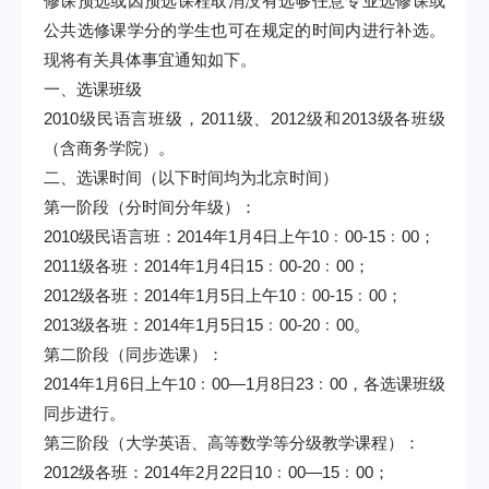
修课预选或因预选课程取消没有选够任意专业选修课或
公共选修课学分的学生也可在规定的时间内进行补选。
现将有关具体事宜通知如下。
一、选课班级
2010
级民语言班级，
2011
级、
2012
级和
2013
级各班级
（含商务学院）。
二、选课时间
（以下时间均为北京时间）
第一阶段
（分时间分年级）：
2010
级民语言班：
2014
年
1
月
4
日上午
10
﹕
00-15
﹕
00
；
2011
级各班：
2014
年
1
月
4
日
15
﹕
00-20
﹕
00
；
2012
级各班：
2014
年
1
月
5
日上午
10
﹕
00-15
﹕
00
；
2013
级各班：
2014
年
1
月
5
日
15
﹕
00-20
﹕
00
。
第二阶段
（同步选课）：
2014
年
1
月
6
日
上午
10
﹕
00
—
1
月
8
日
23
﹕
00
，各选课班级
同步进行。
第三阶段
（大学英语、高等数学等分级教学课程）：
2012
级各班：
2014
年
2
月
22
日
10
﹕
00
—
15
﹕
00
；