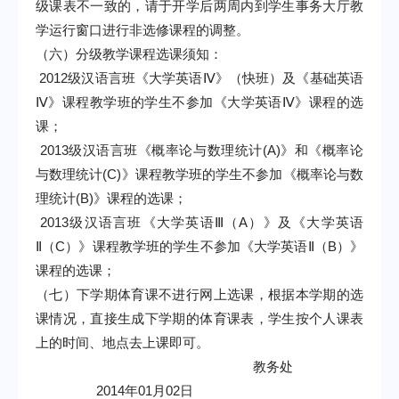
级课表不一致的，请于开学后两周内到学生事务大厅教
学运行窗口进行非选修课程的调整。
（六）分级教学课程选课须知：
2012
级汉语言班《大学英语Ⅳ》（快班）及《基础英语
Ⅳ》课程教学班的学生不参加《大学英语Ⅳ》课程的选
课；
2013
级汉语言班《概率论与数理统计
(A)
》和《概率论
与数理统计
(C)
》课程教学班的学生不参加《概率论与数
理统计
(B)
》课程的选课；
2013
级汉语言班《大学英语Ⅲ（
A
）》及《大学英语
Ⅱ（
C
）》课程教学班的学生不参加《大学英语Ⅱ（
B
）》
课程的选课；
（七）下学期体育课不进行网上选课，根据本学期的选
课情况，直接生成下学期的体育课表，学生按个人课表
上的时间、地点去上课即可。
教务处
2014
年
01
月
02
日