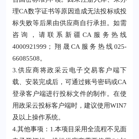
理
CA
数字证书等原因造成无法投标或投
标失败等后果由供应商自行承担。如需
咨询，请联系新疆
CA
服务热线
4000921999
；翔晟
CA
服务热线
025-
66085508
。
3
.
供应商将政采云电子交易客户端下
载、安装完成后，可通过账号密码或
CA
登录客户端进行投标文件的制作。在使
用政采云投标客户端时，建议使用
WIN7
及以上操作系统。
4
.
其他事项：
1.
本项目采用全流程不见面