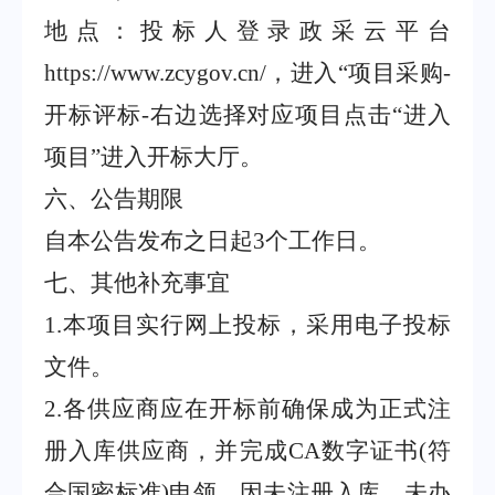
地点：投标人登录政采云平台
https://www.zcygov.cn/
，进入
“
项目采购
-
开标评标
-
右边选择对应项目点击
“
进入
项目
”
进入开标大厅。
六、公告期限
自本公告发布之日起
3
个工作日。
七、其他补充事宜
1
.
本项目实行网上投标，采用电子投标
文件。
2
.
各供应商应在开标前确保成为正式注
册入库供应商，并完成
CA
数字证书
(
符
合国密标准
)
申领。因未注册入库、未办