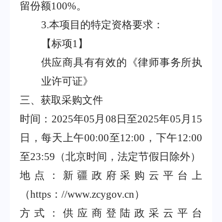
留份额
100%
。
3.
本项目的特定资格要求：
【标项
1
】
供应商具有有效的《律师事务所执
业许可证》
三、获取采购文件
时间：
2025
年
05
月
08
日至
2025
年
05
月
15
日，每天上午
00:00
至
12:00
，下午
12:00
至
23:59
（北京时间，法定节假日除外）
地点：新疆政府采购云平台上
（
https
：
//www.zcygov.cn
）
方式：供应商登陆政采云平台