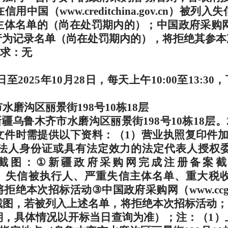
在信用中国（
www.creditchina.gov.cn
）被列入失
主体名单的（尚在处罚期内的）；中国政府采购
行为记录名单（尚在处罚期内的），将拒绝其参本
求：无
日至
2025
年
10
月
28
日，每天上午
10:00
至
13:30
，
市水磨沟区丽景街
198
号
10
栋
18
层
新疆乌鲁木齐市水磨沟区丽景街
198
号
10
栋
18
层。
文件时需提供以下资料：（
1
）营业执照复印件
法人身份证或具有法定效力的法定代表人授权
截图：
①
新疆政府采购网完成注册备案截
）失信被执行人、严重失信主体名单、重大税
将拒绝本次招标活动
③
中国政府采购网（
www.ccg
截图，若被列入上述名单，将拒绝本次招标活动；
期，具体情况以开标当日查询为准）；注：（
1
）