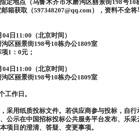
指定地点（乌鲁木齐市水磨沟区丽景街
198
号
10
定邮箱获取（
597348207@qq.com
），资料不全将
月
04
日
11:00
（北京时间）
磨沟区丽景街
198
号
10
栋办公
1809
室
标项
1
：
0
元；
月
04
日
11:00
（北京时间）
磨沟区丽景街
198
号
10
栋办公
1809
室
个工作日。
，采用纸质投标文件。若供应商参与投标，自行
、公示在中国招标投标公共服务平台发布、乐采
本项目的澄清、答疑、变更事项。