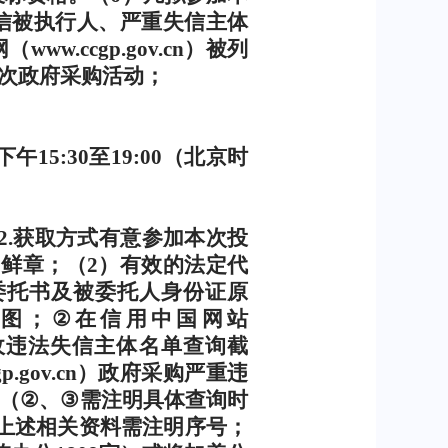
信被执行人、严重失信主体
网（
www.ccgp.gov.cn
）被列
次政府采购活动；
下午
15:30
至
19:00
（北京时
2.
获取方式有意参加本次投
加鲜章；（
2
）有效的法定代
委托书及被委托人身份证原
图；
②
在信用中国网站
收违法失信主体名单查询截
p.gov.cn
）政府采购严重违
（
②
、
③
需注明具体查询时
上述相关资料需注明序号；