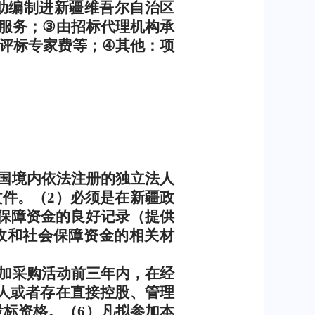
助编制进新疆维吾尔自治区
服务；
③
由招标代理机构承
评标专家费等；
④
其他：项
国境内依法注册的独立法人
文件。（
2
）必须是在新疆政
保障资金的良好记录（提供
收和社会保障资金的相关材
加采购活动前三年内，在经
人或者存在直接控股、管理
投标资格。（
6
）凡拟参加本