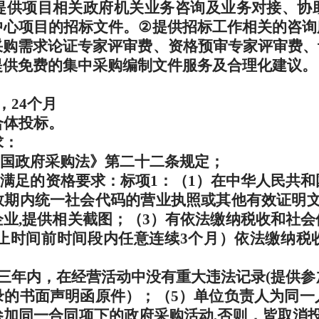
提供项目相关政府机关业务咨询及业务对接、协
中心项目的招标文件。
②
提供招标工作相关的咨询
采购需求论证专家评审费、资格预审专家评审费、
提供免费的集中采购编制文件服务及合理化建议。
，24个月
合体投标。
求：
国政府采购法》第二十二条规定；
需满足的资格要求：标项
1
：（
1
）在中华人民共和
效期内统一社会代码的营业执照或其他有效证明
企业
,
提供相关截图；（
3
）有依法缴纳税收和社会
止时间前时间段内任意连续
3
个月）依法缴纳税
三年内，在经营活动中没有重大违法记录
(
提供参
录的书面声明函原件）；（
5
）单位负责人为同一
参加同一合同项下的政府采购活动
,
否则，皆取消