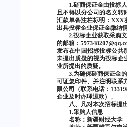
1
.
磋商保证金由投标
且不得以分公司的名义转
汇款单备注栏标明：
XXX
出具投标企业保证金缴纳
2
.
投标企业获取采购
的邮箱：
597348207@qq.c
发布在中国招标投标公共
未提出质疑的视为投标企
业所提出的质疑。
3
.
为确保磋商保证金
可证复印件、并注明联系
限公司（联系电话：
13319
企业及时办理退款）。
八、凡对本次招标提
1.
采购人信息
名称：新疆财经大学