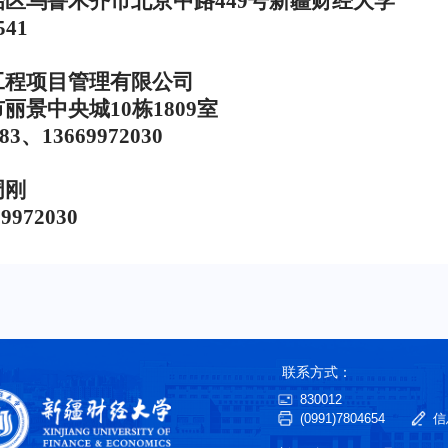
治区乌鲁木齐市北京中路
449
号新疆财经大学
541
工程项目管理有限公司
市丽景中央城
10
栋
1809
室
83
、
13669972030
周刚
69972030
联系方式：
830012
(0991)7804654
信