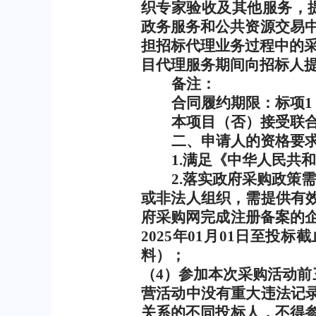
织专家验收及其他服务，
政务服务和公共资源交易
担招标代理业务过程中的
目代理服务期间向招标人
备注：
合同履约期限：标项
1
本项目（否）接受联
二、申请人的资格要
1.
满足《中华人民共和
2.
落实政府采购政策
或非法人组织，需提供有
府采购网完成注册备案的
2025
年
01
月
01
日至投标截
料）；
（
4
）参加本次采购活动前
营活动中没有重大违法记
关系的不同投标人，不得