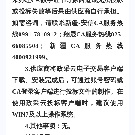
未办理
CA
数字证书等原因造成无法投标
或投标失败等后果由供应商自行承担。
如需咨询，请联系新疆
-
安信
CA
服务热
线
0991-7810912
；翔晟
CA
服务热线
025-
66085508
；新疆
CA
服务热线
4000921999
。
3
.
供应商将政采云电子交易客户端
下载、安装完成后，可通过账号密码或
CA
登录客户端进行投标文件的制作。在
使用政采云投标客户端时，建议使用
WIN7
及以上操作系统。
4
.
其他事项：无。