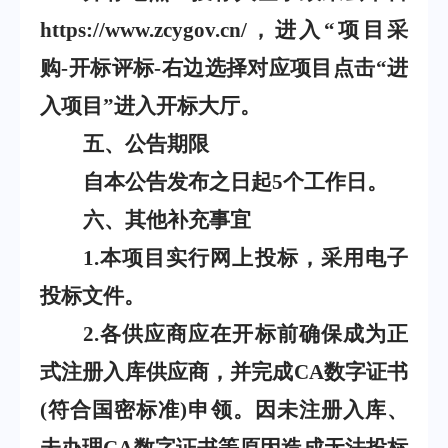
https://www.zcygov.cn/
，进入
“
项目采
购
-
开标评标
-
右边选择对应项目点击
“
进
入项目
”
进入开标大厅。
五、公告期限
自本公告发布之日起
5
个工作日。
六、其他补充事宜
1
.
本项目实行网上投标，采用电子
投标文件。
2
.
各供应商应在开标前确保成为正
式注册入库供应商，并完成
CA
数字证书
(
符合国密标准
)
申领。因未注册入库、