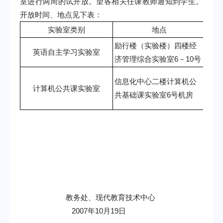
室进行两周的试开放。望各相关任课教师通知到学生。
开放时间、地点见下表：
实验室类别
地点
开
励行楼（实验楼）四楼经
每天
英语自主学习实验室
济管理综合实验室
6
－
10
号
（含
周
信息化中心二楼计算机公
计算机公共课实验室
3
：
0
共基础课实验室
6
号机房
双休
教务处、现代教育技术中心
2007
年10
月19
日