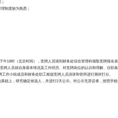
部；
管理制度较为熟悉；
；
下午
18
时（北京时间），竞聘人员请到财务处综合管理科领取竞聘报名表
竞聘人员
就自身基本情况及工作经历、对竞聘岗位的认识和理解、任职条
聘工作小组成员和财务处职工根据竞聘人员演讲和答辩进行测评打分。
的基础上，研究确定候选人，并进行
2
天公示。对公示无异议者，
按照学校