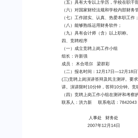
（五）具有大专以上学历，学校在职干
（六）对国家财经法规和学校内部财务
（七）工作踏实、认真、热爱本职工作
（八）能够熟练运用财务软件；
（九）具有会计师（含）以上职称。
四、竞聘程序
（一）成立竞聘上岗工作小组
组长：许新强
成员： 木合塔尔
梁群彩
（二）报名时间：
12
月
17
日—
12
月
18
日
(
三
)
竞聘上岗演讲答辩及民主测评。
要求
讲。
演讲限时
10
分钟，答辩
10
分钟。
竞
（四）
竞聘上岗工作小组在测评和考察
联系人：洪力新
联系电话：
7842043
人事处
财务处
2007
年12
月14
日