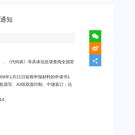
的通知
》、《代码表》等具体信息请查阅全国哲
008
年
1
月
21
日前将申报材料的申请书
1
机填写、
A3
纸双面印制、中缝装订；论
14
。