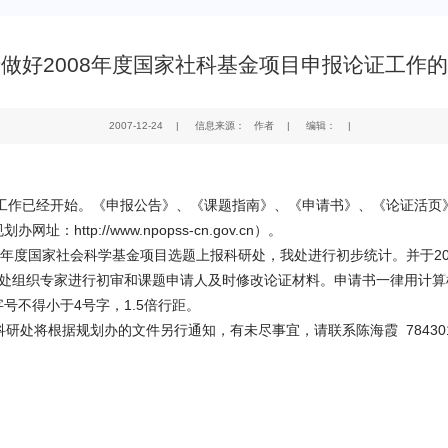
做好2008年度国家社科基金项目申报论证工作
2007-12-24
|
信息来源： 作者
|
编辑：
|
工作已经开始。《申报公告》、《课题指南》、《申请书》、《论证活页
规划办网址：
http://www.npopss-cn.gov.cn
）。
年度国家社会科学基金项目选题上报科研处，我处进行初步统计。并于
2
处组织专家进行初审和课题申请人及时修改论证材料。申请书一律用计算
字号不得小于
4
号字，
1.5
倍行距。
科研处将根据规划办的文件另行通知，有未尽事宜，请联系陈海霞
78430