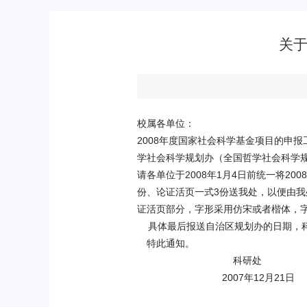
关于
校属各单位：
2008
年度国家社会科学基金项目的申报
学社会科学规划办（全国哲学社会科学
请各单位于
2008
年
1
月
4
日前统一将
2008
份、论证活页一式
3
份送我处，以便由我
证活页部分，字形采用仿宋或者楷体，
具体最后报送自治区规划办的日期，
特此通知。
科研处
2007
年12
月21
日