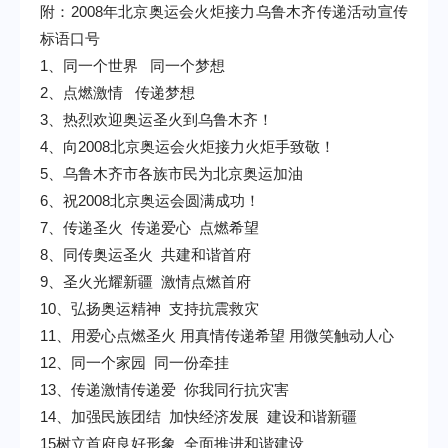
附：
2008
年北京奥运会火炬接力乌鲁木齐传递活动宣传
标语口号
1
、同一个世界
同一个梦想
2
、点燃激情
传递梦想
3
、热烈欢迎奥运圣火到乌鲁木齐！
4
、向
2008
北京奥运会火炬接力火炬手致敬！
5
、乌鲁木齐市各族市民为北京奥运加油
6
、祝
2008
北京奥运会圆满成功！
7
、传递圣火
传递爱心
点燃希望
8
、同传奥运圣火
共建和谐首府
9
、圣火光耀新疆
激情点燃首府
10
、弘扬奥运精神
支持抗震救灾
11
、用爱心点燃圣火 用真情传递希望 用微笑触动人心
12
、同一个家园
同一份牵挂
13
、传递激情传递爱
你我同行抗灾害
14
、加强民族团结
加快经济发展
建设和谐新疆
15
树立首府良好形象
全面推进和谐建设