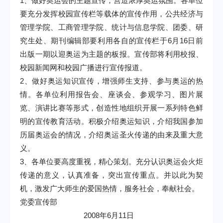
1
、做好奥运会的主题宣传，营造浓厚奥运氛围。各单位
要
充分发挥校园宣传栏等载体的宣传作用，公共经济与
管理学院、工商管理学院、统计与信息学院、团委、研
究生处、期刊编辑部要利用各自的宣传栏于
6
月
16
日前
出版一期以迎奥运为主题的板报。
宣传部将利用
校报、
校园新闻网和校园广播进行宣传报道。
2
、做好奥运知识宣传，增强师生支持、参与奥运的热
情。各单位利用报告会、座谈会、参观学习、图片展
览、演讲比赛等形式，创造性地组织开展一系列特色鲜
明的宣传教育活动。积极介绍奥运知识，介绍我国参加
历届奥运会的情况，介绍奥运圣火传递的由来及重大意
义。
3
、各单位要高度重视，精心策划。充分认识奥运会火炬
传递的意义，认真准备，突出宣传重点。并以此为契
机，激发广大师生的爱国热情，服务社会，奉献社会。
党委宣传部
2008
年
6
月
11
日