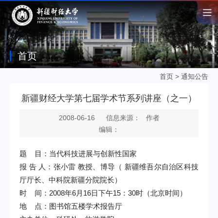
首页
首页
>
通知公告
新疆财经大学第七届学术节系列讲座（之一）
2008-06-16
信息来源： 作者
编辑：
题
目：当代科技进展与创新性国家
报 告 人：张小雷 教授、博导（ 新疆维吾尔自治区科技
厅厅长、中科院新疆分院院长）
时
间：
2008
年
6
月
16
日下午
15
：
30
时（北京时间）
地
点：图书馆五楼学术报告厅