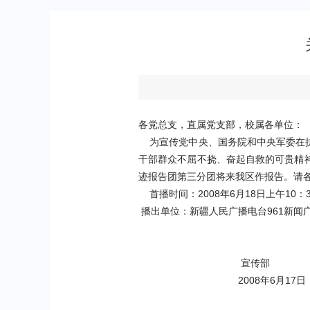
各党总支，直属党支部，校属各单位：
为宣传党中央、国务院和中央军委在
干部群众不屈不挠、奋起自救的可贵精
迹报告团第三分团将来我区作报告。请
首播时间：
2008
年
6
月
18
日上午
10
：
播出单位：新疆人民广播电台
961
新闻
宣传部
2008
年
6
月
17
日