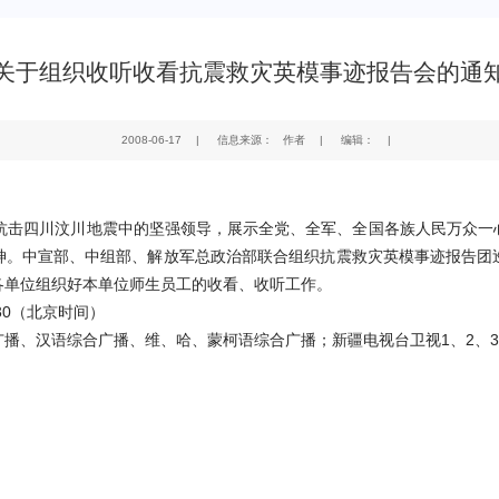
关于组织收听收看抗震救灾英模事迹报告会的通
2008-06-17
|
信息来源： 作者
|
编辑：
|
抗击四川汶川地震中的坚强领导，展示全党、全军、全国各族人民万众一
神。中宣部、中组部、解放军总政治部联合组织抗震救灾英模事迹报告团
各单位组织好本单位师生员工的收看、收听工作。
30
（北京时间）
广播、汉语综合广播、维、哈、蒙柯语综合广播；新疆电视台卫视
1
、
2
、
3