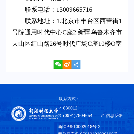
联系电话：
13009665716
联系地址：
1.
北京市丰台区西营街
1
号院通用时代中心
C
座
2.
新疆乌鲁木齐市
天山区红山路
26
号时代广场
C
座
10
楼
O
室
联系方式：
830012
(0991)7804654
信息反馈
新ICP备10002018号-2