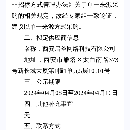
非招标方式管理办法》关于单一来源采
购的相关规定，故经专家组一致论证，
建议以单一来源方式采购。
二、拟定供应商信息
名称：西安启圣网络科技有限公司
地址：西安市雁塔区太白南路
373
号新长城大厦第
1
幢
1
单元
5
层
10501
号
三、公示期限
2024
年
04
月
08
日至
2024
年
04
月
16
日
四、其他补充事宜
无
五、联系方式