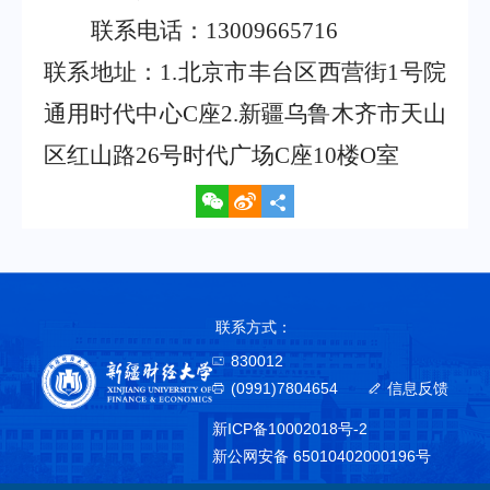
联系电话：
13009665716
联系地址：
1
.
北京市丰台区西营街
1
号院
通用时代中心
C
座
2
.
新疆乌鲁木齐市天山
区红山路
26
号时代广场
C
座
10
楼
O
室
联系方式：
830012
(0991)7804654
信息反馈
新ICP备10002018号-2
新公网安备 65010402000196号