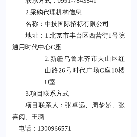
联系方式：
0991-7843541
2.
采购代理机构信息
名称：中技国际招标有限公司
地址：
1
.
北京市丰台区西营街
1
号院
通用时代中心
C
座
2
.
新疆乌鲁木齐市天山区红
山路
26
号时代广场
C
座
10
楼
O
室
3.
项目联系方式
项目联系人：张卓远、周梦娇、张
喜阅、王璐
电话：
1300966571