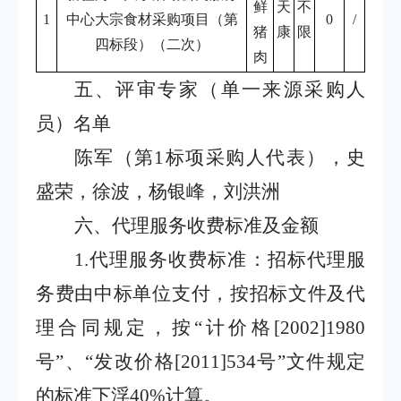
鲜
天
不
1
中心大宗食材采购项目（第
0
/
猪
康
限
四标段）（二次）
肉
五、
评审专家（单一来源采购人
员）名单
陈军（第
1
标项采购人代表），史
盛荣，徐波，杨银峰，刘洪洲
六、代理服务收费标准及金额
1.
代理服务收费标准：招标代理服
务费由中标单位支付，按招标文件及代
理合同规定，按“计价格
[2002]1980
号”、“发改价格
[2011]534
号”文件规定
的标准下浮
40%
计算
。