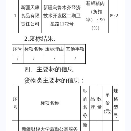
新鲜猪肉
新疆天康
新疆乌鲁木齐经济
（折扣
1
食品有限
技术开发区二期卫
89.2
率）：
90
责任公司
星路
1172
号
（
%
）
2.
废标结果
:
序号
标项名称
废标理由
其他事项
/
/
/
/
四、
主要标的信息
货物类主要标的信息：
标
规
单
序
的
品
数
格
标项名称
价
号
名
牌
量
型
(元)
称
号
新
新疆财经大学后勤公寓服务