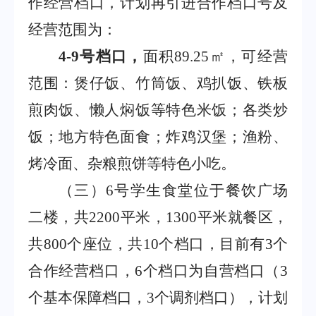
作经营档口，计划再引进合作档口号及
经营范围为：
4-9
号档口，
面积
89.25
㎡
，可经营
范围：煲仔饭、
竹筒饭、鸡扒饭、铁板
煎肉饭
、
懒人焖饭等特色米饭
；各类炒
饭；地方
特色
面食；炸鸡汉堡；渔粉、
烤冷面、杂粮煎饼等特色
小吃
。
（三）
6
号学生食堂位于餐饮广场
二楼，共
2200
平米，
1300
平米就餐区，
共
800
个座位，共
10
个档口，目前有
3
个
合作经营档口，
6
个档口为自营档口（
3
个基本保障档口，
3
个调剂档口），计划