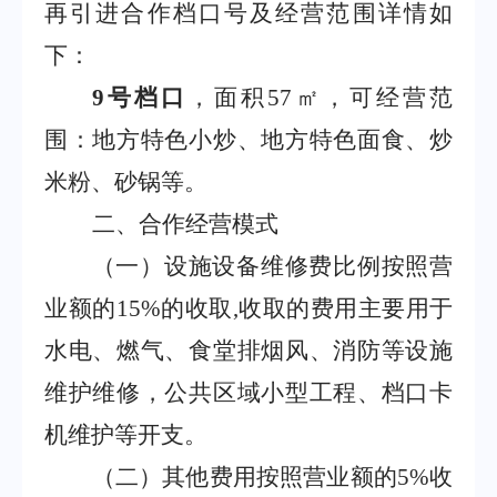
再引进合作档口号及经营范围详情如
下：
9
号档口
，面积
57
㎡
，可经营范
围：地方特色小炒、地方特色面食、炒
米粉、砂锅等。
二、合作经营模式
（一）设施设备维修费比例按照营
业额的
15%
的收取
,
收取的费用主要用于
水电、燃气、食堂排烟风、消防
等
设施
维护维修
，公共区域小型工程、档口卡
机维护等开支。
（二）
其他费用
按照营业额的
5
%
收