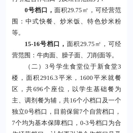
0
号档口，
面积
29.75
㎡，可经营范
围：
中式快餐、炒米饭、特色炒米粉
等
。
15-16
号档口，
面积
29.75
㎡，可经
营范围：牛肉面、臊子面、刀削面等。
（二）
3
号学生食堂位于新食堂
3
楼，面积
2916.3
平米，
1600
平米就餐
区，共
696
个座位，以学生基础餐为
主、调剂餐为辅，共
16
个小档口及一个
独立
0
号档口，目前保留
7
个自营档口，
7
个均为基本保障档口，
0-3
号档口为合