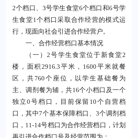
2
个档口、
3
号学生食堂
6
个档口和
6
号学
生食堂
1
个档口采取合作经营的模式运
行，现面向社会引进合作经营户。
一、合作经营档口基本情况
（一）
2
号学生食堂位于新食堂
2
楼，面积
2916.3
平米，
1600
平米就餐
区，共
760
个座位，以学生基础餐为
主、调剂餐为辅，共
16
个小档口及一个
独立
0
号档口，目前保留
10
个自营档
口，其中
7
个基本保障档口、
3
个调剂档
口，
11-14
号档口为合作经营档口，计划
再引进合作档口号及经营范围为：