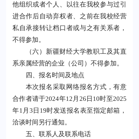
他组织或者个人、以往在我校参与过引
进合作后自
动弃权者、之前在我校经营
私自承接转让档口者或与之有关系者，
不得参加。
（六）新疆财经大学教职工及其直
系亲属经营的企业（公司）不得参加。
四、报名时间及地点
本次报名采取网络报名方式，有意
合作
者请于
2024
年
12
月
26
日
10
时至
2025
年
1
月
3
日
19
时发送报名表至指定邮箱，
洽谈
时间另
行通知。
五、联系人及联系电话