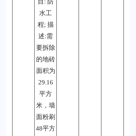
目
: 防
水工
程; 描
述:需
要拆除
的地砖
面积为
29.16
平方
米，墙
面粉刷
48平方