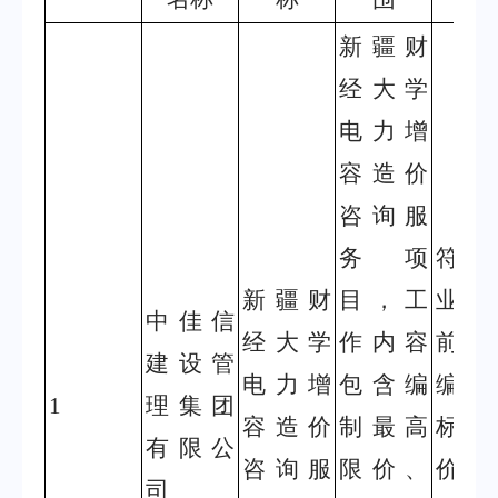
新疆财
经大学
电力增
容造价
咨询服
务项
符合
新疆财
目，工
业规
中佳信
经大学
作内容
前提
建设管
电力增
包含编
编制
1
理集团
容造价
制最高
标控
有限公
咨询服
限价、
价、
司