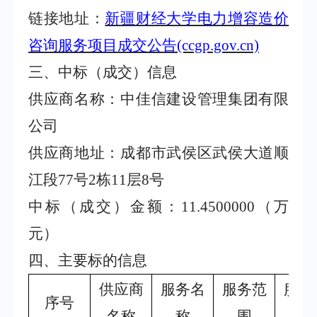
链接地址：
新疆财经大学电力增容造价
咨询服务项目成交公告
(ccgp.gov.cn)
三、中标（成交）信息
供应商名称：中佳信建设管理集团有限
公司
供应商地址：成都市武侯区武侯大道顺
江段
77
号
2
栋
11
层
8
号
中标（成交）金额：
11.4500000
（万
元）
四、主要标的信息
供应商
服务名
服务范
服务
序号
名称
称
围
求