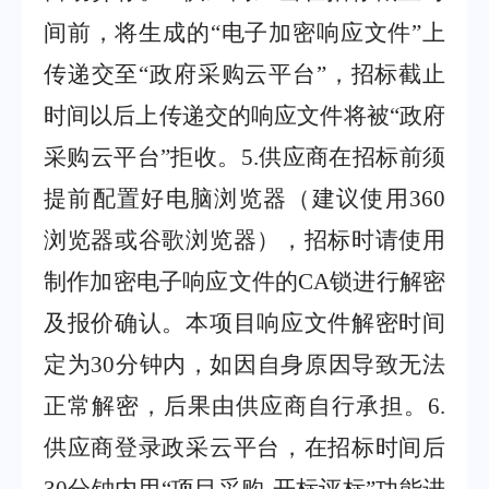
间前
，
将生成的
“
电子加密响应文件
”
上
传递交至
“
政府采购云平台
”
，
招标截止
时间以后上传递交的响应文件将被
“
政府
采购云平台
”
拒收。
5
.
供应商在招标前须
提前配置好电脑浏览器（建议使用
360
浏览器或谷歌浏览器）
，
招标时请使用
制作加密电子响应文件的
CA
锁进行解密
及报价确认。本项目响应文件解密时间
定为
30
分钟内
，
如因自身原因导致无法
正常解密
，
后果由供应商自行承担。
6
.
供应商登录政采云平台，在招标时间后