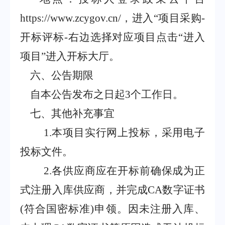
https://www.zcygov.cn/
，进入
“
项目采购
-
开标评标
-
右边选择对应项目点击
“
进入
项目
”
进入开标大厅。
六、公告期限
自本公告发布之日起
3
个工作日。
七、其他补充事宜
1
.
本项目实行网上投标，采用电子
投标文件。
2
.
各供应商应在开标前确保成为正
式注册入库供应商，并完成
CA
数字证书
(
符合国密标准
)
申领。因未注册入库、