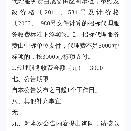
代理服务费由成交供应商承担，参照发
改价格〔
2011
〕
534
号及计价格
〔
2002
〕
1980
号文件计算的招标代理服
务收费标准下浮
40%
。
2
、招标代理服务
费由中标单位支付，代理费不足
3000
元
/
标项的，按
3000
元
/
标项支付。
2.
代理服务收费金额（元）：
3000
七、公告期限
自本公告发布之日起
1
个工作日。
八、其他补充事宜
无
九、对本次公告内容提出询问，请按以