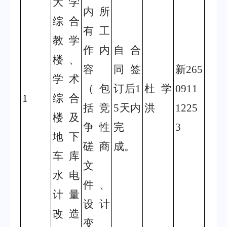
大学
内所
综合
有工
教学
作内
自合
楼、
容
同签
新
265
学术
（包
订后
1
杜学
0911
1
综合
括竞
5
天内
洪
1225
楼及
争性
完
3
地下
磋商
成。
车库
文
水电
件、
计量
设计
改造
变