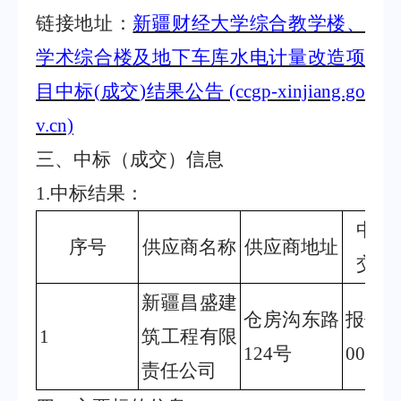
链接地址：
新疆财经大学综合教学楼、
学术综合楼及地下车库水电计量改造项
目中标
(
成交
)
结果公告
(ccgp-xinjiang.go
v.cn)
三、中标（成交）信息
1.
中标结果：
中标
序号
供应商名称
供应商地址
交）
新疆昌盛建
仓房沟东路
报价
1
筑工程有限
124
号
00
（
责任公司