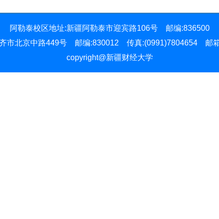
阿勒泰校区地址:新疆阿勒泰市迎宾路106号 邮编:836500
中路449号 邮编:830012 传真:(0991)7804654 邮箱:xjcd
copyright@新疆财经大学