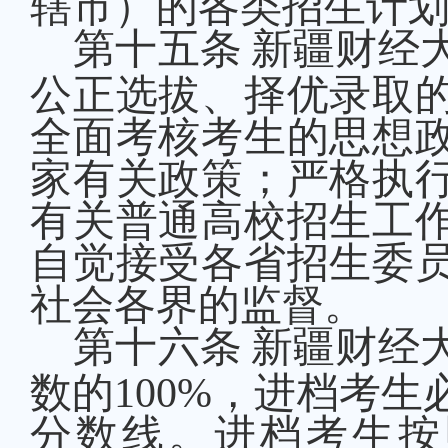
辖市）的各类招生计
第十
五
条
新疆财经
公正选拔、择优录取
全面考核考生的思想
家有关政策
；
严格执
有关普通高校招生工
自觉接受各省招生委
社会各界的监督。
第十
六
条
新疆财经
数的
100%，
进档
考生
分数线。
进档考生按