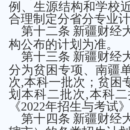
例、生源
结构
和学校
合理制定分省分专业
第十
二
条
新疆财经
构公布
的计划
为准。
第十
三
条
新疆财经
分为
贫困专项、南疆
次
,
本科
一
批次
；贫困
划本科二批次
,
本科二
《
20
22
年招生与考试
第十
四
条
新疆财经