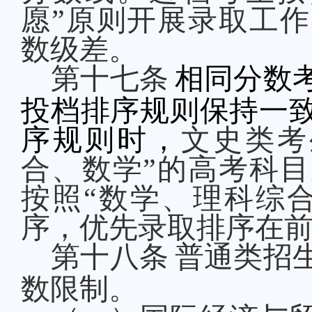
愿
”原则开展录取工作
数级差。
第十
七
条
相同分数
投档排序规则保持一
序规则时，
文史类考
合、数学”的高考科
按照“数学、理科综
序，优先录取排序在
第十
八
条
普通类招
数限制。