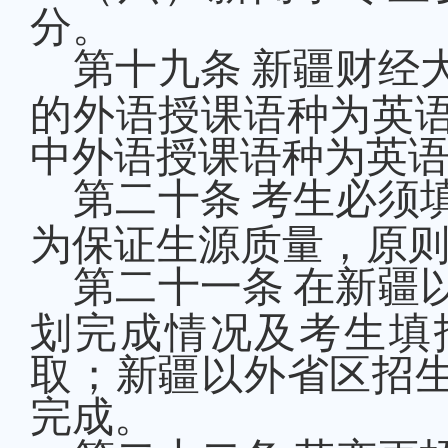
分
。
第
十九
条
新疆财经
的外语
授课语种为英
中外语授课语种为英
第二十条
考生必须
为保证生源质量，
原
第二十
一
条
在
新疆
划完成情况及考生填
取
；新疆以外
省区招
完成。